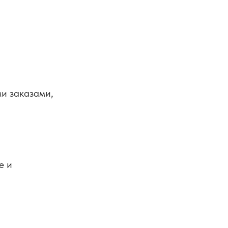
и заказами,
е и