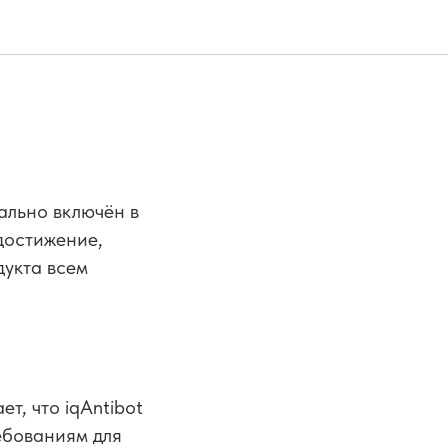
ально включён в
достижение,
дукта всем
т, что iqAntibot
ебованиям для