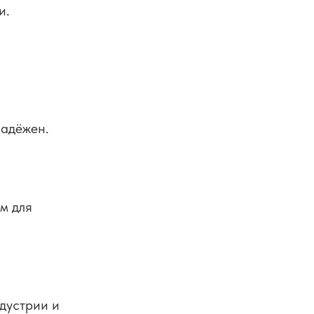
и.
надёжен.
м для
дустрии и