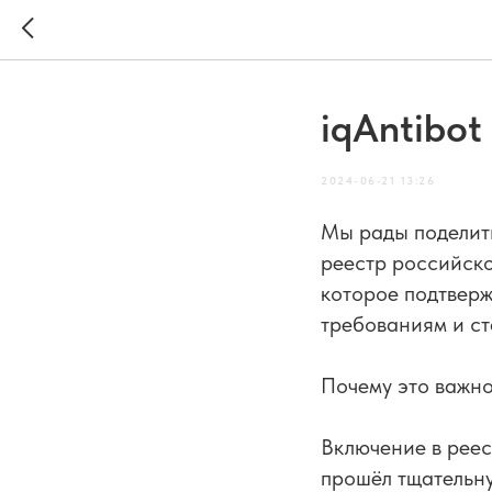
iqAntibot
2024-06-21 13:26
Мы рады поделить
реестр российско
которое подтверж
требованиям и ст
Почему это важн
Включение в реес
прошёл тщательну